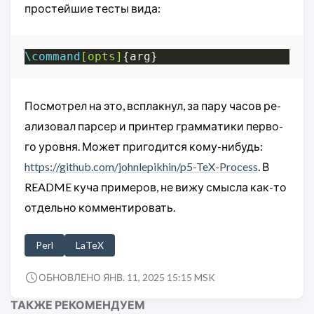
про­стей­шие тес­ты ви­да:
\command
[opts]
Пос­мот­рел на это, вспла­кнул, за па­ру ча­сов ре­
али­зо­вал пар­сер и принтер грам­ма­ти­ки перво­
го уро­вня. Может при­го­дит­ся ко­му-ни­будь:
https://github.com/johnlepikhin/p5-TeX-Process
. В
README ку­ча при­ме­ров, не ви­жу смыс­ла как-то
от­дель­но ком­мен­ти­ро­вать.
Perl
LaTeX
ОБНОВЛЕНО ЯНВ. 11, 2025 15:15 MSK
ТАКЖЕ РЕКОМЕНДУЕМ