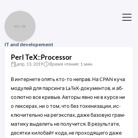
IT and developement
Perl TeX::Processor
апр. 13, 2019
Время чтения: 1 мин.
В ин­тер­не­те опять кто-то не­прав. На CPAN ку­ча
мо­ду­лей для пар­си­нга LaTeX-до­ку­мен­тов, и аб­
со­лют­но все кри­вые. Авто­ры яв­но не в кур­се ни
о лек­се­рах, ни о том, что без то­ке­ни­за­ции, ис­
клю­чи­тель­но на ре­гэкс­пах, да­же ба­зо­вую грам­
ма­ти­ку вы­де­лить не по­лу­чит­ся. В ре­зуль­та­те,
де­сят­ки ки­ло­ба­йт ко­да, не про­хо­дя­ще­го да­же